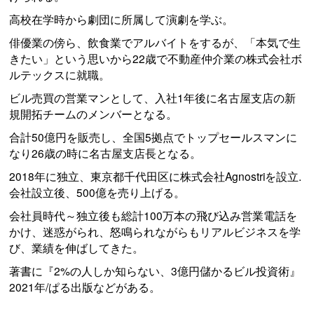
高校在学時から劇団に所属して演劇を学ぶ。
俳優業の傍ら、飲食業でアルバイトをするが、「本気で生
きたい」という思いから22歳で不動産仲介業の株式会社ボ
ルテックスに就職。
ビル売買の営業マンとして、入社1年後に名古屋支店の新
規開拓チームのメンバーとなる。
合計50億円を販売し、全国5拠点でトップセールスマンに
なり26歳の時に名古屋支店長となる。
2018年に独立、東京都千代田区に株式会社Agnostriを設立.
会社設立後、500億を売り上げる。
会社員時代～独立後も総計100万本の飛び込み営業電話を
かけ、迷惑がられ、怒鳴られながらもリアルビジネスを学
び、業績を伸ばしてきた。
著書に『2%の人しか知らない、3億円儲かるビル投資術』
2021年/ぱる出版などがある。