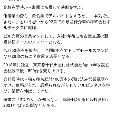
高校在学時から劇団に所属して演劇を学ぶ。
俳優業の傍ら、飲食業でアルバイトをするが、「本気で生
きたい」という思いから22歳で不動産仲介業の株式会社ボ
ルテックスに就職。
ビル売買の営業マンとして、入社1年後に名古屋支店の新
規開拓チームのメンバーとなる。
合計50億円を販売し、全国5拠点でトップセールスマンに
なり26歳の時に名古屋支店長となる。
2018年に独立、東京都千代田区に株式会社Agnostriを設立.
会社設立後、500億を売り上げる。
会社員時代～独立後も総計100万本の飛び込み営業電話を
かけ、迷惑がられ、怒鳴られながらもリアルビジネスを学
び、業績を伸ばしてきた。
著書に『2%の人しか知らない、3億円儲かるビル投資術』
2021年/ぱる出版などがある。