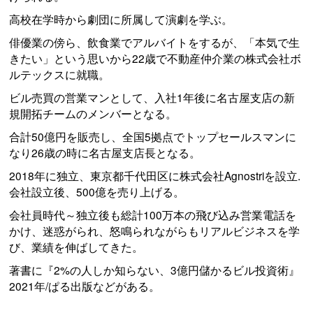
高校在学時から劇団に所属して演劇を学ぶ。
俳優業の傍ら、飲食業でアルバイトをするが、「本気で生
きたい」という思いから22歳で不動産仲介業の株式会社ボ
ルテックスに就職。
ビル売買の営業マンとして、入社1年後に名古屋支店の新
規開拓チームのメンバーとなる。
合計50億円を販売し、全国5拠点でトップセールスマンに
なり26歳の時に名古屋支店長となる。
2018年に独立、東京都千代田区に株式会社Agnostriを設立.
会社設立後、500億を売り上げる。
会社員時代～独立後も総計100万本の飛び込み営業電話を
かけ、迷惑がられ、怒鳴られながらもリアルビジネスを学
び、業績を伸ばしてきた。
著書に『2%の人しか知らない、3億円儲かるビル投資術』
2021年/ぱる出版などがある。