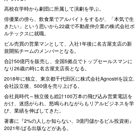
高校在学時から劇団に所属して演劇を学ぶ。
俳優業の傍ら、飲食業でアルバイトをするが、「本気で生
きたい」という思いから22歳で不動産仲介業の株式会社ボ
ルテックスに就職。
ビル売買の営業マンとして、入社1年後に名古屋支店の新
規開拓チームのメンバーとなる。
合計50億円を販売し、全国5拠点でトップセールスマンに
なり26歳の時に名古屋支店長となる。
2018年に独立、東京都千代田区に株式会社Agnostriを設立.
会社設立後、500億を売り上げる。
会社員時代～独立後も総計100万本の飛び込み営業電話を
かけ、迷惑がられ、怒鳴られながらもリアルビジネスを学
び、業績を伸ばしてきた。
著書に『2%の人しか知らない、3億円儲かるビル投資術』
2021年/ぱる出版などがある。