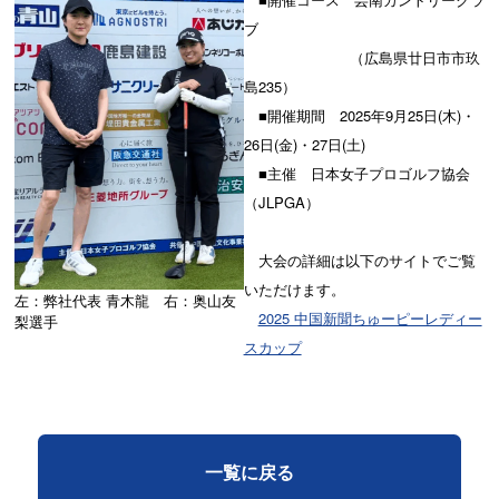
ブ
（広島県廿日市市玖
島235）
■開催期間 2025年9月25日(木)・
26日(金)・27日(土)
■主催 日本女子プロゴルフ協会
（JLPGA）
大会の詳細は以下のサイトでご覧
いただけます。
左：弊社代表 青木龍 右：奥山友
2025 中国新聞ちゅーピーレディー
梨選手
スカップ
一覧に戻る